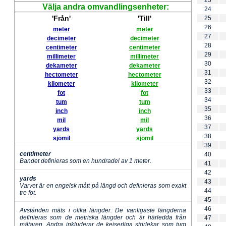
23
Välja andra omvandlingsenheter:
24
'Från'
'Till'
25
26
meter
meter
27
decimeter
decimeter
28
centimeter
centimeter
29
millimeter
millimeter
30
dekameter
dekameter
31
hectometer
hectometer
32
kilometer
kilometer
33
fot
fot
34
tum
tum
35
inch
inch
36
mil
mil
37
yards
yards
38
sjömil
sjömil
39
centimeter
40
Bandet definieras som en hundradel av 1 meter.
41
42
yards
43
Varvet är en engelsk mått på längd och definieras som exakt
44
tre fot.
45
46
Avstånden mäts i olika längder. De vanligaste längderna
definieras som de metriska längder och är härledda från
47
mätaren. Andra inkluderar de kejserliga storlekar som tum