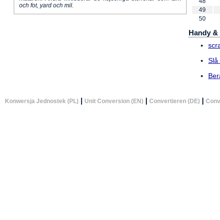
48
och fot, yard och mil.
49
50
Handy & 
scr
Slå
Ber
|
|
|
Konwersja Jednostek (PL)
Unit Conversion (EN)
Convertieren (DE)
Conv