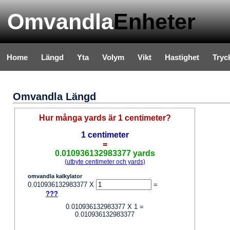
Omvandla
Enheter
Home
Längd
Yta
Volym
Vikt
Hastighet
Tryc
Omvandla Längd
Hur många yards är 1 centimeter?
1 centimeter
=
0.010936132983377 yards
(utbyte centimeter och yards)
omvandla kalkylator
0.010936132983377 X
=
???
0.010936132983377 X 1 =
0.010936132983377