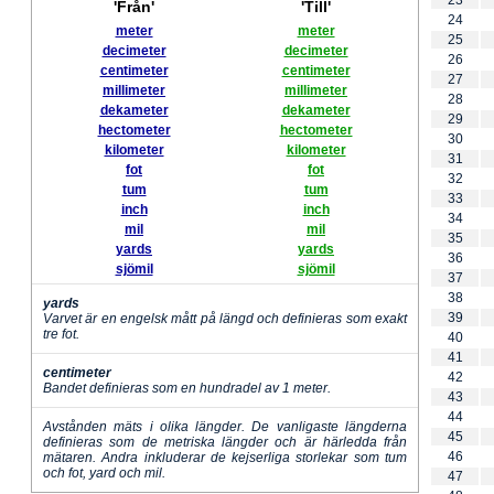
23
'Från'
'Till'
24
meter
meter
25
decimeter
decimeter
26
centimeter
centimeter
27
millimeter
millimeter
28
dekameter
dekameter
29
hectometer
hectometer
30
kilometer
kilometer
31
fot
fot
32
tum
tum
33
inch
inch
34
mil
mil
35
yards
yards
36
sjömil
sjömil
37
38
yards
39
Varvet är en engelsk mått på längd och definieras som exakt
tre fot.
40
41
centimeter
42
Bandet definieras som en hundradel av 1 meter.
43
44
Avstånden mäts i olika längder. De vanligaste längderna
45
definieras som de metriska längder och är härledda från
46
mätaren. Andra inkluderar de kejserliga storlekar som tum
och fot, yard och mil.
47