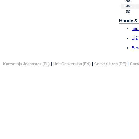
48
49
50
Handy & 
scr
Slå
Ber
|
|
|
Konwersja Jednostek (PL)
Unit Conversion (EN)
Convertieren (DE)
Conv