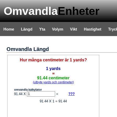
Omvandla
Enheter
Home
Längd
Yta
Volym
Vikt
Hastighet
Tryc
Omvandla Längd
Hur många centimeter är 1 yards?
1 yards
=
91.44 centimeter
(utbyte yards och centimeter)
omvandla kalkylator
91.44 X
=
???
91.44 X 1 = 91.44